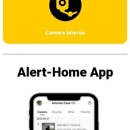
Cámaras que soportan sensor de movimiento, soportan infrarrojo,
Soportan Wifi, Seguimiento a movimiento, intercomunicador de voz
bidireccional, video en tiempo real con su celular y la central de
monitoreo, admite tarjeta de memoria, Admite Google Echo, Amazon
Alexa.
Camara Interna
Alert-Home App