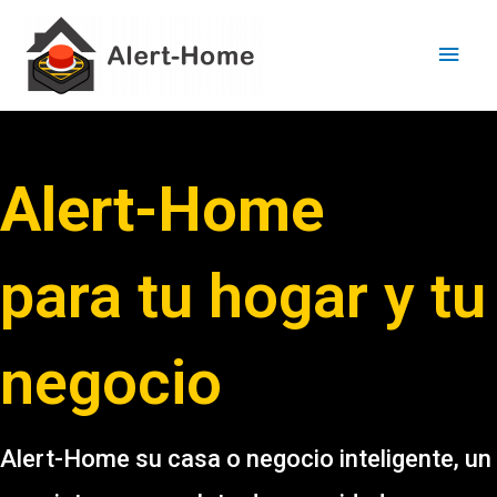
Ir
Men
al
princ
contenido
Alert-Home
para tu hogar y tu
negocio
Alert-Home su casa o negocio inteligente, un