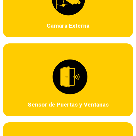
almacenamiento en tarjeta de memoria y almacenamiento en la nube,
Admite rotación 355 grados y una inclinación vertical de 90 grados,
Soporta múltiples personas para ver reproducción de video, fácil
instalación.
Camara Externa
Se trata de un sensor que forma un circuito cerrado por un imán y un
contacto muy sensible que al separarse, provoca un salto de alarma.
Sensor de Puertas y Ventanas