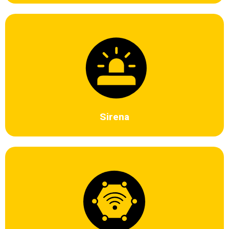
Es el equipo que emite un sonido duro, al momento en el cual el
sistema de seguridad ha detectado alguna señal de alarma.
Efectiva para generar protección y disuadir.
Sirena
Base que centraliza y administra todos los componentes del kit
de seguridad. Soporta: temporizador, escenario, enlace,
funciones. Soporta Ethernet, Soporta Wifi.